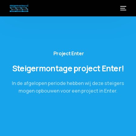
Project
Enter
Steigermontage
project
Enter!
In
de
afgelopen
periode
hebben
wij
deze
steigers
mogen
opbouwen
voor
een
project
in
Enter.