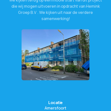
We
kijken
terug
op
een
mooie
start
van
dit
project
die
wij
mogen
uitvoeren
in
opdracht
van
Hemink
Groep
B.V
.
.
We
kijken
uit
naar
de
verdere
samenwerking!
Locatie
Amersfoort