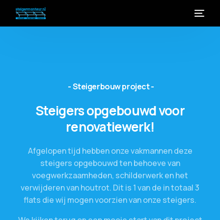
-
Steigerbouw
project
-
Steigers
opgebouwd
voor
renovatiewerk!
Afgelopen
tijd
hebben
onze
vakmannen
deze
steigers
opgebouwd
ten
behoeve
van
voegwerkzaamheden,
schilderwerk
en
het
verwijderen
van
houtrot.
Dit
is
1
van
de
in
totaal
3
flats
die
wij
mogen
voorzien
van
onze
steigers.