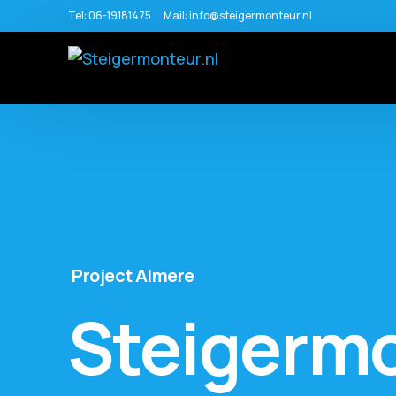
Tel:
06-19181475
Mail:
info@steigermonteur.nl
Project
Almere
Steigerm