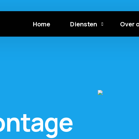
Home
Diensten
Over 
Steigers
Vacatu
Begeleiding
Inspectie
ontage