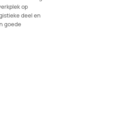
werkplek op
gistieke deel en
en goede