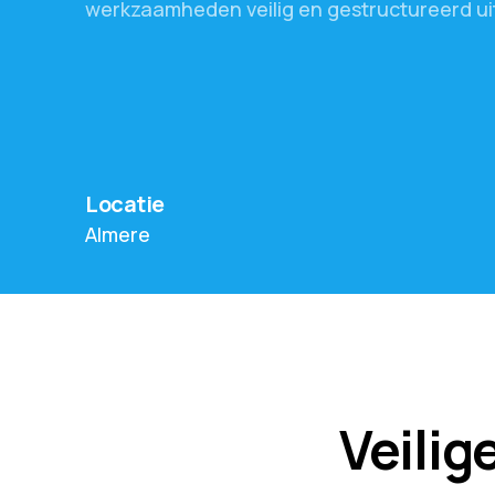
werkzaamheden
veilig
en
gestructureerd
ui
Locatie
Almere
Veilig