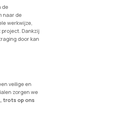
a de
m naar de
ele werkwijze,
project. Dankzij
traging door kan
een veilige en
ialen zorgen we
, trots op ons