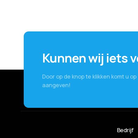
Kunnen wij iets 
Door op de knop te klikken komt u o
aangeven!
Bedrijf