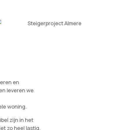
teren en
en leveren we
ele woning.
el zijn in het
t zo heel lastig.