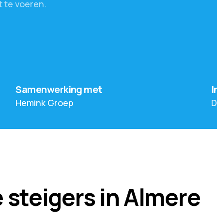
t
te
voeren.
Samenwerking met
I
Hemink Groep
D
e steigers in Almere