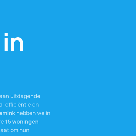
in
aan
uitdagende
d,
efficiëntie
en
emink
hebben
we
in
we
15
woningen
taat
om
hun