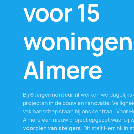
voor
15
woningen
Almere
Bij
Steigermonteur.nl
werken
we
dagelijks
projecten
in
de
bouw
en
renovatie.
Veilighei
vakmanschap
staan
bij
ons
centraal.
Voor
H
Almere
een
nieuw
project
opgezet
waarbij
voorzien
van
steigers
.
Dit
stelt
Hemink
in
s