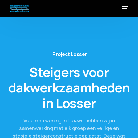
Project
Losser
Steigers
voor
dakwerkzaamheden
in
Losser
Voor
een
woning
in
Losser
hebben
wij
in
samenwerking
met
elk
groep
een
veilige
en
stabiele
steigerconstructie
geplaatst.
Deze
was