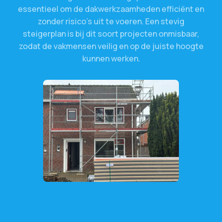
essentieel
om
de
dakwerkzaamheden
efficiënt
en
zonder
risico’s
uit
te
voeren.
Een
stevig
steigerplan
is
bij
dit
soort
projecten
onmisbaar,
zodat
de
vakmensen
veilig
en
op
de
juiste
hoogte
kunnen
werken.